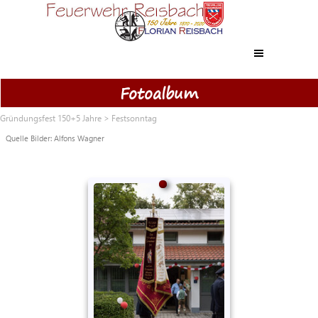
Direkt zum Seiteninhalt
Menü überspringen
Fotoalbum
Gründungsfest 150+5 Jahre
>
Festsonntag
Quelle Bilder: Alfons Wagner